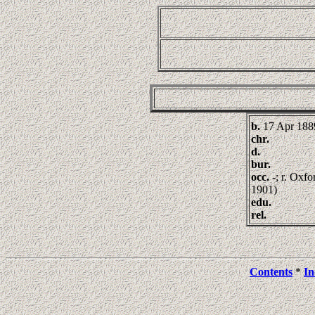
b.
17 Apr 188
chr.
d.
bur.
occ.
-; r. Oxf
1901)
edu.
rel.
Contents
*
In