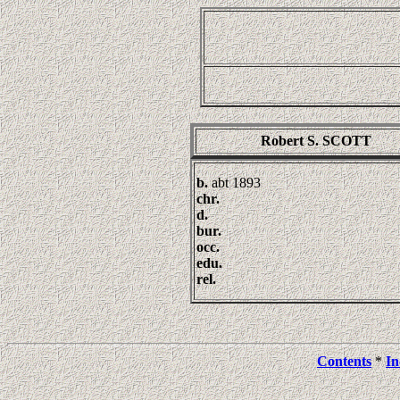
Robert S. SCOTT
b.
abt 1893
chr.
d.
bur.
occ.
edu.
rel.
Contents
*
In